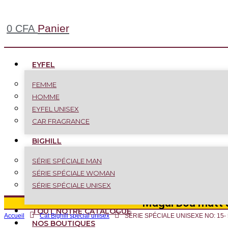
Panier
0
CFA
EYFEL
FEMME
HOMME
EYFEL UNISEX
CAR FRAGRANCE
BIGHILL
SÉRIE SPÉCIALE MAN
SÉRIE SPÉCIALE WOMAN
SÉRIE SPÉCIALE UNISEX
Magal Bou matt a
TOUT NOTRE CATALOGUE
Accueil
Cat Bighill special unisex
SÉRIE SPÉCIALE UNISEXE NO: 15- 
NOS BOUTIQUES