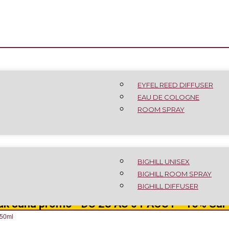
EYFEL REED DIFFUSER
EAU DE COLOGNE
ROOM SPRAY
BIGHILL UNISEX
BIGHILL ROOM SPRAY
BIGHILL DIFFUSER
k suñu promo - DU 28 AU 01 AOÛT - 15% Sur 
50ml