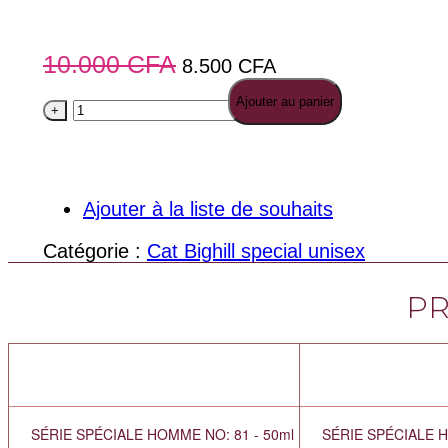
10.000
CFA
8.500
CFA
Ajouter au panier
quantité
+
-
de
SÉRIE
SPÉCIALE
UNISEXE
Ajouter à la liste de souhaits
NO:
15-
Catégorie :
Cat Bighill special unisex
50ml
PR
SÉRIE SPÉCIALE HOMME NO: 81 - 50ml
SÉRIE SPÉCIALE H