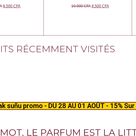
A
8.500
CFA
10.000
CFA
8.500
CFA
TS RÉCEMMENT VISITÉS
k suñu promo - DU 28 AU 01 AOÛT - 15% Sur 
 MOT, LE PARFUM EST LA LIT