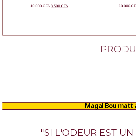
10.000
CFA
8.500
CFA
10.000
CF
PRODUI
Magal Bou matt a
"SI L'ODEUR EST UN