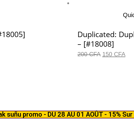
Qui
[#18005]
Duplicated: Dupl
– [#18008]
200
CFA
150
CFA
k suñu promo - DU 28 AU 01 AOÛT - 15% Sur 