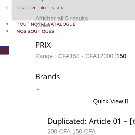
SÉRIE SPÉCIALE UNISEX
Afficher all 5 results
TOUT NOTRE CATALOGUE
Close
NOS BOUTIQUES
PRIX
X
Range :
CFA
150
- CFA
12000
Brands
Quick View
Duplicated: Article 01 – 
200
CFA
150
CFA