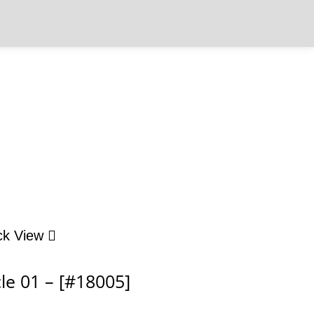
ck View
cle 01 – [#18005]