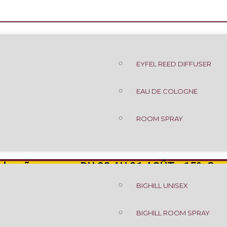
EYFEL REED DIFFUSER
EAU DE COLOGNE
ROOM SPRAY
k suñu promo - DU 28 AU 01 AOÛT - 15% Sur 
BIGHILL UNISEX
BIGHILL ROOM SPRAY