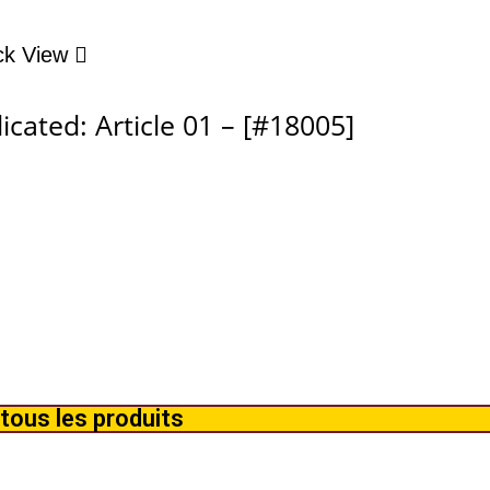
ck View
icated: Article 01 – [#18005]
tous les produits