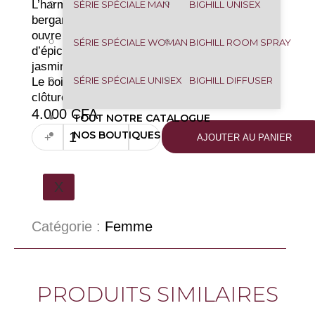
L’harmonie citronnée-fruitée de la
SÉRIE SPÉCIALE MAN
BIGHILL UNISEX
bergamote, de l’orange et de la poire
ouvre le parfum. Mélange de fleurs et
SÉRIE SPÉCIALE WOMAN
BIGHILL ROOM SPRAY
d’épices, le cœur offre des notes de
jasmin, de baie de tonka et d’épices.
SÉRIE SPÉCIALE UNISEX
BIGHILL DIFFUSER
Le bois de cèdre, la vanille et le musc
clôturent le parfum.
4.000
CFA
TOUT NOTRE CATALOGUE
NOS BOUTIQUES
+
-
AJOUTER AU PANIER
X
Catégorie :
Femme
PRODUITS SIMILAIRES