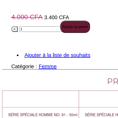
4.000
CFA
3.400
CFA
Ajouter au panier
quantité
+
-
de
W11
-
50ml
Ajouter à la liste de souhaits
Catégorie :
Femme
PR
SÉRIE SPÉCIALE HOMME NO: 81 - 50ml
SÉRIE SPÉCIALE H