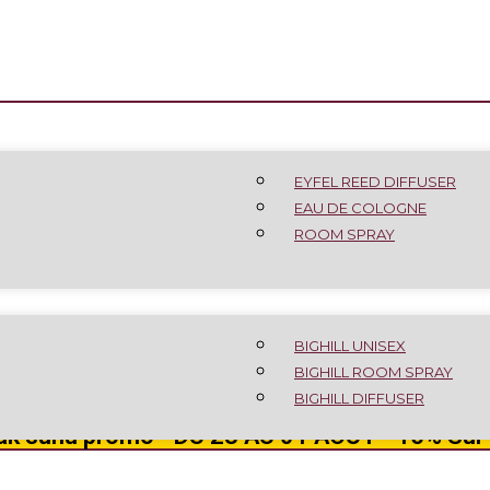
EYFEL REED DIFFUSER
EAU DE COLOGNE
ROOM SPRAY
BIGHILL UNISEX
BIGHILL ROOM SPRAY
BIGHILL DIFFUSER
k suñu promo - DU 28 AU 01 AOÛT - 15% Sur 