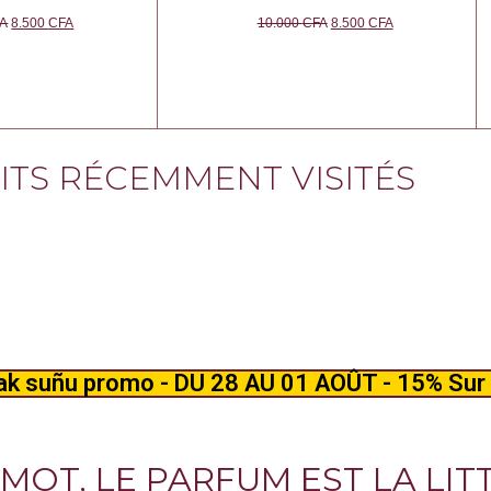
A
8.500
CFA
10.000
CFA
8.500
CFA
TS RÉCEMMENT VISITÉS
k suñu promo - DU 28 AU 01 AOÛT - 15% Sur 
 MOT, LE PARFUM EST LA LIT