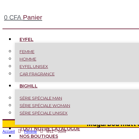
Panier
0
CFA
EYFEL
FEMME
HOMME
EYFEL UNISEX
CAR FRAGRANCE
BIGHILL
SÉRIE SPÉCIALE MAN
SÉRIE SPÉCIALE WOMAN
SÉRIE SPÉCIALE UNISEX
Magal Bou matt a
TOUT NOTRE CATALOGUE
Accueil
Femme
W11 – 50ml
NOS BOUTIQUES