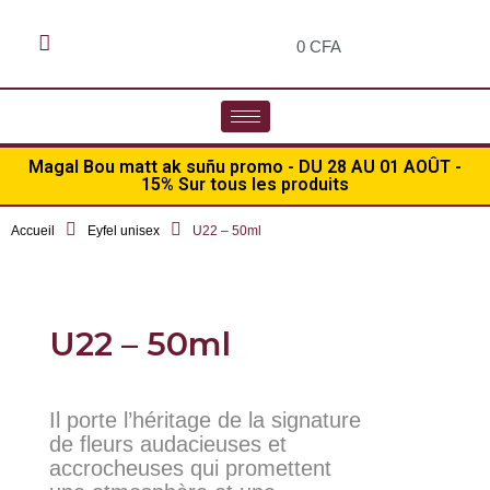
0
CFA
Magal Bou matt ak suñu promo - DU 28 AU 01 AOÛT -
15% Sur tous les produits
Accueil
Eyfel unisex
U22 – 50ml
U22 – 50ml
Il porte l’héritage de la signature
de fleurs audacieuses et
accrocheuses qui promettent