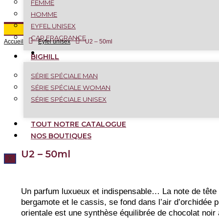
FEMME
HOMME
EYFEL UNISEX
Magal Bou matt a
CAR FRAGRANCE
Accueil
Eyfel unisex
U2 – 50ml
BIGHILL
SÉRIE SPÉCIALE MAN
SÉRIE SPÉCIALE WOMAN
SÉRIE SPÉCIALE UNISEX
TOUT NOTRE CATALOGUE
NOS BOUTIQUES
U2 – 50ml
X
Un parfum luxueux et indispensable… La note de tête 
bergamote et le cassis, se fond dans l’air d’orchidée p
orientale est une synthèse équilibrée de chocolat noir 