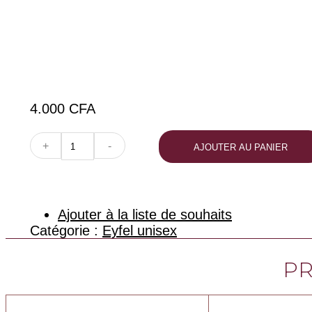
4.000
CFA
quantité
+
-
AJOUTER AU PANIER
de
U2
-
50ml
Ajouter à la liste de souhaits
Catégorie :
Eyfel unisex
PR