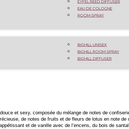
EYFEL REED DIFFUSER
EAU DE COLOGNE
ROOM SPRAY
k suñu promo - DU 28 AU 01 AOÛT - 15% Sur 
BIGHILL UNISEX
BIGHILL ROOM SPRAY
BIGHILL DIFFUSER
douce et sexy, composée du mélange de notes de confiserie 
récieuse, de notes de fruits et de fleurs de lotus en note de
appétissant et de vanille avec de l’encens, du bois de santal