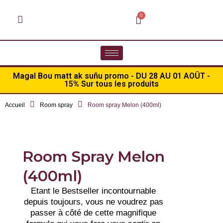
Magal Bou matt ak suñu promo - DU 28 AU 01 AOÛT -
15% Sur tous les produits
Accueil
Room spray
Room spray Melon (400ml)
Room Spray Melon
(400ml)
Etant le Bestseller incontournable
depuis toujours, vous ne voudrez pas
passer à côté de cette magnifique