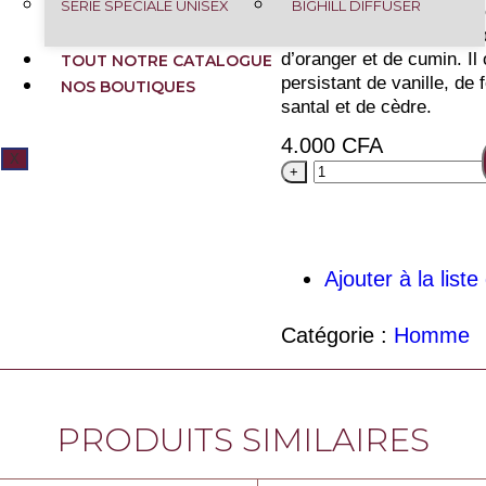
SÉRIE SPÉCIALE UNISEX
BIGHILL DIFFUSER
de lavande, de menthe, 
bergamote. Il est enrichi 
d’oranger et de cumin. Il 
TOUT NOTRE CATALOGUE
persistant de vanille, de
NOS BOUTIQUES
santal et de cèdre.
4.000
CFA
X
+
Ajouter à la list
Catégorie :
Homme
PRODUITS SIMILAIRES