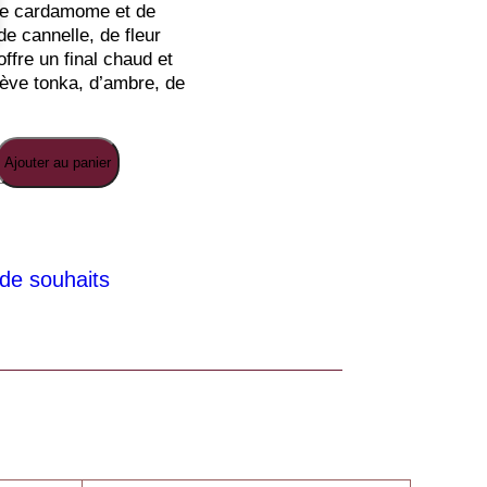
de cardamome et de
de cannelle, de fleur
offre un final chaud et
 fève tonka, d’ambre, de
Ajouter au panier
-
e de souhaits