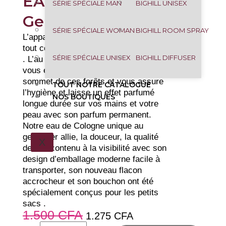
EAU DE COLOGNE
SÉRIE SPÉCIALE MAN
BIGHILL UNISEX
Genévrier (100 ML)
SÉRIE SPÉCIALE WOMAN
BIGHILL ROOM SPRAY
L’apparence du genévrier est grande,
tout comme son aventure
SÉRIE SPÉCIALE UNISEX
BIGHILL DIFFUSER
. L’au de Cologne genévrier EYFEL
vous emmène à la fraîcheur au
sommet de ces forêts et vous assure
TOUT NOTRE CATALOGUE
l’hygiène et laisse un effet parfumé
NOS BOUTIQUES
longue durée sur vos mains et votre
peau avec son parfum permanent.
Notre eau de Cologne unique au
genévrier allie, la douceur, la qualité
X
de son contenu à la visibilité avec son
design d’emballage moderne facile à
transporter, son nouveau flacon
accrocheur et son bouchon ont été
spécialement conçus pour les petits
sacs .
1.500
CFA
1.275
CFA