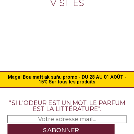
VISITÉS
Magal Bou matt ak suñu promo - DU 28 AU 01 AOÛT -
15% Sur tous les produits
"SI L'ODEUR EST UN MOT, LE PARFUM
EST LA LITTÉRATURE".