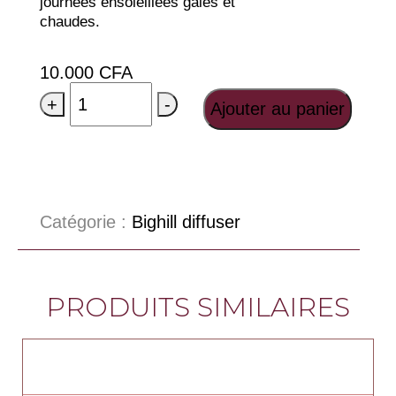
journées ensoleillées gaies et
chaudes.
10.000
CFA
+
-
Ajouter au panier
Catégorie :
Bighill diffuser
PRODUITS SIMILAIRES